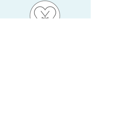
0157/38833839
herzenskreisyoga@gmx.de
89073 Ulm, Germany
Abonniere meinen
Newsletter